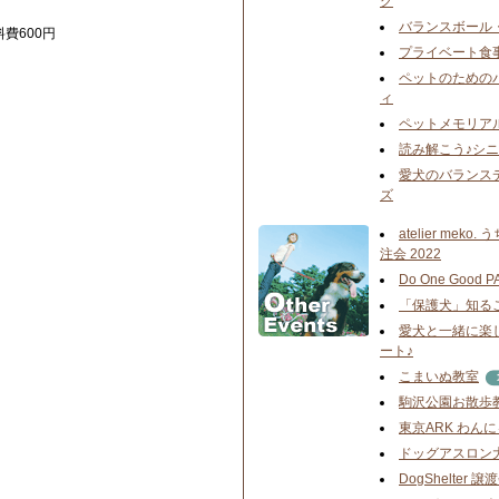
グ
バランスボール
料費600円
プライベート食
ペットのための
ィ
ペットメモリア
読み解こう♪シ
愛犬のバランス
ズ
atelier mek
注会 2022
Do One Good P
「保護犬」知る
愛犬と一緒に楽
ート♪
こまいぬ教室
駒沢公園お散歩
東京ARK わん
ドッグアスロン
DogShelter 譲