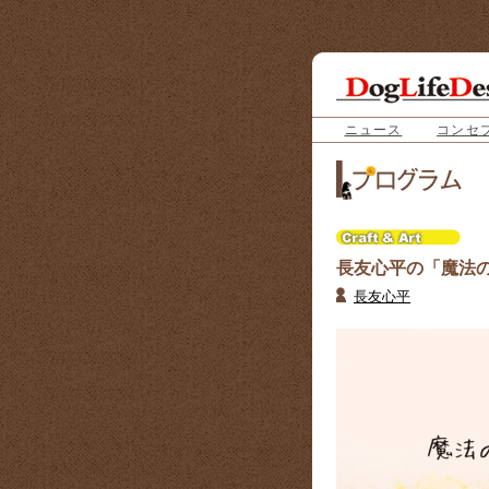
ニュース
コンセ
長友心平の「魔法
長友心平