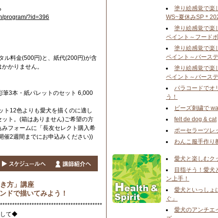
ら
塗り絵感覚で楽
om/program/?id=396
WS~夏休みSP＊20
塗り絵感覚で楽
ペイント ～フードボ
塗り絵感覚で楽
ペイント ～バースデ
料金(500円)と、紙代(200円)が含
はかかりません。
塗り絵感覚で楽
ペイント ～バースデ
パラコードでオ
筆3本・紙パレットのセット 6,000
う！
ビーズ刺繍で wa
ット12色よりも愛犬を描くのに適し
ット。(箱はありません)ご希望の方
felt de dog & cat
込みフォームに「長友セレクト購入希
ポーセラーツレ
開催2週間までにお申込みください))
わんこ服手作り
愛犬と楽しむク
目指そう！愛犬
ン上手！
き方」講座
愛犬といっしょ
リーハンドで描いてみよう！
ぐ」
******************************************
愛犬のアンチエ
まして◆