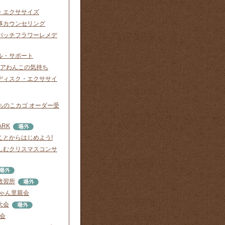
・エクササイズ
事カウンセリング
バッチフラワーレメデ
ル・サポート
ニアわんこの気持ち
ディスク・エクササイ
o. うちのこカゴ オーダー受
ARK
ことからはじめよう!
しむクリスマスコンサ
教習所
にゃん里親会
大会
渡会