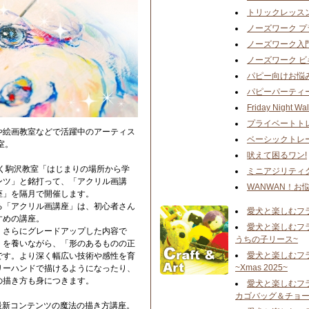
トリックレッス
ノーズワーク 
ノーズワーク入
ノーズワーク 
パピー向けお悩
パピーパーティ
Friday Night Wal
プライベートト
や絵画教室などで活躍中のアーティス
ベーシックトレ
室。
吠えて困るワン!
描く駒沢教室「はじまりの場所から学
ミニアジリティ
ンツ」と銘打って、「アクリル画講
WANWAN！お
座」を隔月で開催します。
る「アクリル画講座」は、初心者さん
愛犬と楽しむフ
すめの講座。
愛犬と楽しむフ
、さらにグレードアップした内容で
うちの子リース~
」を養いながら、「形のあるものの正
愛犬と楽しむフ
です。より深く幅広い技術や感性を育
~Xmas 2025~
リーハンドで描けるようになったり、
の描き方も身につきます。
愛犬と楽しむフ
カゴバッグ＆チョー
る最新コンテンツの魔法の描き方講座。