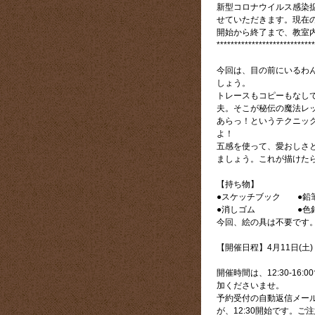
新型コロナウイルス感染
せていただきます。現在
開始から終了まで、教室
****************************
今回は、目の前にいるわ
しょう。
トレースもコピーもなし
夫。そこが秘伝の魔法レッ
あらっ！というテクニッ
よ！
五感を使って、愛おしさ
ましょう。これが描けた
【持ち物】
●スケッチブック ●鉛筆(
●消しゴム ●色鉛筆
今回、絵の具は不要です
【開催日程】4月11日(土) 1
開催時間は、12:30-16
加くださいませ。
予約受付の自動返信メールでは
が、12:30開始です。ご