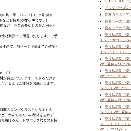
TEDDY DOG
ドッググッズを
長友心平の「ア
絵の具・筆・パレット)、水彩(絵の
筆などお持ちの物でOKです。)
長友心平の犬絵
み物など、各自必要なものをご用意く
長友心平の「魔
塗り絵感覚で楽
、別途材料費でご用意いたします。ご予
イント~サコッシュ
。
りますので、当ページ下部までご確認く
塗り絵感覚で楽
イント~トートバッ
塗り絵感覚で楽
WS~夏休みSP＊20
塗り絵感覚で楽
ついて】
WS~Xmas 2024~
ル料が発生いたします。できるだけ多
塗り絵感覚で楽
ただけるようご理解をお願いします。
ペイントWS~Xmas2
塗り絵感覚で楽
WS~夏休みSP＊20
塗り絵感覚で楽
4時間のロングクラスとなりますの
ペイントWS~夏休みS
など、わんちゃんへの配慮を忘れず
塗り絵感覚で楽
落ち着けるカートやバッグなどのお持
ペイント＋トート
WS~Birthday2026~