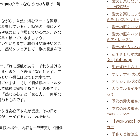
愛犬と楽しむフ
Designのクラスならではの内容で、毎
ミモザ2025~
愛犬と楽しむフ
ミモザバスケット~
しながら、自然に潜むアートを観察。
に影響しているか。動物の毛先にどう
愛犬の服をハン
色や線にどう作用しているのか。みな
愛犬の服をハン
素早く描いていきましょう。
ミアムレッスン
描いていきます。絵の具や筆使いのこ
愛犬の浴衣をハ
に、感想をシェアして、別の観点を取
あずきもなか犬服
DogLifeDesign
それぞれに感触があり、それを描ける
思わずはまる！
生き生きとした表情に繋がります。ア
オリジナル 犬の
るという視点はとても大事です。
オリジナル 犬の
観ています。そして価値観のフィルタ
して純粋に観察することが必要です。
カラフルタイル
く「感じる心」と「観る力」。簡単な
ろう！
備わるものです。
季節の愛犬服を
季節の愛犬服を
ラを長友心平さんが伝授。その日か
~Xmas 2022~
常が、一変するかもしれません…
【WorkSho
カー
悪天候の場合、内容を一部変更して開催
手作り首輪教室