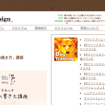
?
プト
プログラム
講師紹介
スケジュール
受講について
アウトドアトレ
K9フリースタイ
ナークラス】
K9フリースタイ
の描き方」講座
級クラス】
K9フリースタイ
クラス】
K9フリースタイ
上級クラス】
K9フリースタイ
イベートレッスン
シニアドッグト
デイリートレー
デイリートレー