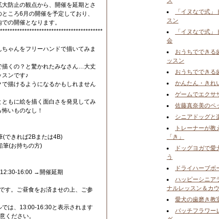
ズ
拡大防止の観点から、開催を延期とさ
「イヌなで式」
のところ6月の開催を予定しており、
スン
内での開催となります。
******************************************
「イヌなで式」
会
んちゃんをフリーハンドで描いてみま
おうちでできる
ッスン
で描くの？と驚かれたみなさん…大丈
おうちでできる
スンです♪
かんたん・きれ
クで描けるようになるかもしれません
ゲームでエクサ
とともに絵を描く面白さを発見してみ
佐藤真奈美のペ
ら怖いものなし！
シニアドッグと楽
トレーナーが教
できれば2Bまたは4B)
「き」
(お持ちの方)
ドッグヨガで愛
。
う
ドライハーブボ
2:30-16:00 →開催延期
ハッピーシニア
ナルレッスン＆カ
:00です。ご昼食をお済ませの上、ご参
愛犬の歯磨き教
、13:00-16:30と表示されます
バッチフラワー
注意ください。