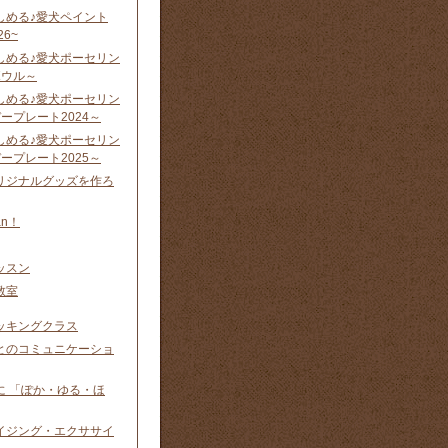
しめる♪愛犬ペイント
26~
しめる♪愛犬ポーセリン
ウル ～
しめる♪愛犬ポーセリン
ープレート2024 ～
しめる♪愛犬ポーセリン
ープレート2025 ～
リジナルグッズを作ろ
n！
ッスン
教室
ッキングクラス
とのコミュニケーショ
に 「ぽか・ゆる・ほ
イジング・エクササイ