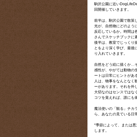
駒沢公園に近いDogLife
回開催していきます。
前半は、駒沢公園で散策
光が、自然物にどのよう
反応しているか。時間は
さんでスケッチブックに
後半は、教室でじっくり
とをより深く学び、最後
り入れていきます。
自然をどう絵に描くか…
感性が、やがては動物の
ートは日常にヒントがあ
人は、物事をなんとなく
ーがあります。それを外
大切なのはセンスではな
コツを覚えれば、誰にも
魔法使いの「観る」チカ
ら、あなたの見ている日
*季節によって、または
します。