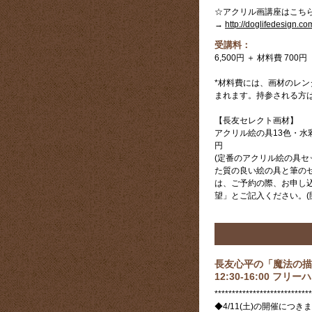
☆アクリル画講座はこち
→
http://doglifedesign.c
受講料：
6,500円 ＋ 材料費 700円
*材料費には、画材のレンタル
まれます。持参される方
【長友セレクト画材】
アクリル絵の具13色・水彩
円
(定番のアクリル絵の具セ
た質の良い絵の具と筆のセ
は、ご予約の際、お申し
望」とご記入ください。(
長友心平の「魔法の描
12:30-16:00 フ
****************************
◆4/11(土)の開催につき