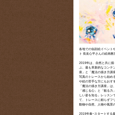
各地での似顔絵イベント
ト 長友心平さんの絵画教
2019年は、自然と共に
ぶ、最も革新的なコンテ
座」と「魔法の描き方講
写真のトレースから始め
や絵の苦手な方にもおす
「魔法の描き方講座」は
「感じる心」と「観る力
しい姿を知る」レッスン
て、トレースに頼らずフ
動物や自然、人物や風景
2019年春~スタートす