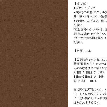
【持ち物】
●スケッチブック
●お持ちの画材(アクリル(
具・筆・パレット)、色鉛
●その他、エプロン、飲
ださい。
*紙と画材(レンタル)は
約時にお知らせください
*回ごとに持ち物は異な
ださい。
【定員】10名
【ご予約のキャンセルに
開催7日前からキャンセ
くのみなさまにご参加い
7日前~4日前まで 50%
3日前~2日前まで 80%
前日~当日 100%
愛犬同伴は可能ですが、
で、トイレのタイミング
に。使い慣れたベッドや
込みがおすすめです。