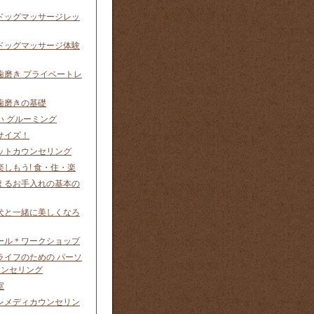
ドッグマッサージレッ
ドッグマッサージ体験
歯磨き プライベートレ
歯磨きの基礎
い グルーミング
サイズ！
ットカウンセリング
しもう! 食・住・楽
えるお手入れの基本の
犬と一緒に美しくなろ
ール＊ワークショップ
ライフのための パーソ
ウンセリング
室
レメディカウンセリン