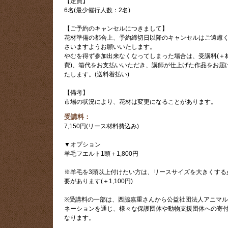
【定員】
6名(最少催行人数：2名)
【ご予約のキャンセルにつきまして】
花材準備の都合上、予約締切日以降のキャンセルはご遠慮
さいますようお願いいたします。
やむを得ず参加出来なくなってしまった場合は、受講料(＋
費)、箱代をお支払いいただき、講師が仕上げた作品をお届
たします。(送料着払い)
【備考】
市場の状況により、花材は変更になることがあります。
受講料：
7,150円(リース材料費込み)
▼オプション
羊毛フエルト1頭＋1,800円
※羊毛を3頭以上付けたい方は、リースサイズを大きくする
要があります(＋1,100円)
※受講料の一部は、西脇嘉重さんから公益社団法人アニマ
ネーションを通じ、様々な保護団体や動物支援団体への寄
なります。