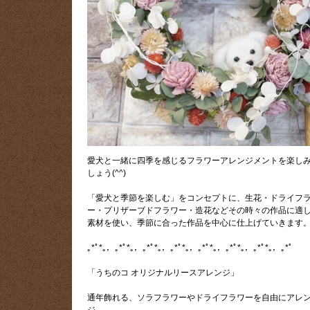
愛犬と一緒に四季を感じるフラワーアレンジメントを楽し
しょう(^^)
「愛犬と季節を楽しむ」をコンセプトに、生花・ドライフ
ー・プリザーブドフラワー・造花などその時々の作品に適
素材を使い、季節に合った作品を中心に仕上げていきます
｡*ﾟ*｡，｡*ﾟ*｡，｡*ﾟ*｡，｡*ﾟ*｡，｡*ﾟ*｡，｡*ﾟ*｡，｡*ﾟ*｡，｡*ﾟ
「うちのコ オリジナルリースアレンジ」
通年飾れる、ソラフラワーやドライフラワーを自由にアレ
ジ。