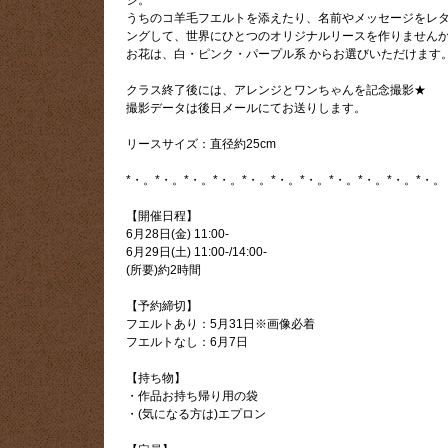
うちのコ羊毛フエルトを添えたり、名前やメッセージをレ
ングして、世界にひとつのオリジナルリースを作りませんか
お花は、白・ピンク・パープル系 からお選びいただけます
クラス終了後には、アレンジとワンちゃんを記念撮影★
撮影データは後日メールにてお送りします。
リースサイズ：直径約25cm
*・。*・。*・。*・。*・。*・。*・。*・。*・。*・。*・。
【開催日程】
6月28日(金) 11:00-
6月29日(土) 11:00-/14:00-
(所要)約2時間
【予約締切】
フエルトあり：5月31日※画像必着
フエルトなし：6月7日
【持ち物】
・作品お持ち帰り用の袋
・(気になる方は)エプロン