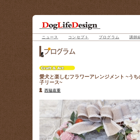
ニュース
コンセプト
プログラム
講師
愛犬と楽しむフラワーアレンジメント ~うち
子リース~
西脇嘉重