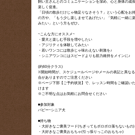
飼い主さんとのコミュニケーションを深め、心と身体の成
楽しく促進。
「日頃の散歩だけじゃ物足りなさそう？」という心配をお
の方や、「もう少し楽しませてあげたい」「気軽に一緒に
みたい」という方もぜひ。
~こんな方にオススメ~
・愛犬と楽しむ手段を増やしたい
・アジリティを体験してみたい
・若いワンコには散歩じゃ味わえない刺激を♪
・シニアワンコにはスピードよりも筋力維持をメインに♪
(約60分クラス)
※開始時間が、スケジュールページやメールの表記と異な
合がありますのでご注意ください
※ページ下部【ご予約状況】で、レッスン時間をご確認い
けます
※ご不明な点はお気軽にお問合せください
■参加対象
パピー~シニア犬
■持ち物
・大好きなご褒美フード(ちぎってもポロポロ落ちないもの)
・大好きなご褒美おもちゃ(引っ張りっこのおもちゃ)