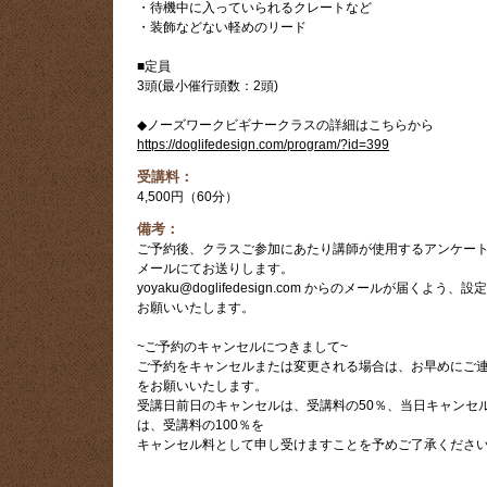
・待機中に入っていられるクレートなど
・装飾などない軽めのリード
■定員
3頭(最小催行頭数：2頭)
◆ノーズワークビギナークラスの詳細はこちらから
https://doglifedesign.com/program/?id=399
受講料：
4,500円（60分）
備考：
ご予約後、クラスご参加にあたり講師が使用するアンケー
メールにてお送りします。
yoyaku@doglifedesign.com からのメールが届くよう、設
お願いいたします。
~ご予約のキャンセルにつきまして~
ご予約をキャンセルまたは変更される場合は、お早めにご
をお願いいたします。
受講日前日のキャンセルは、受講料の50％、当日キャンセ
は、受講料の100％を
キャンセル料として申し受けますことを予めご了承くださ