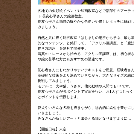
各地での似顔絵イベントや絵画教室などで活躍中のアーテ
ト 長友心平さんの絵画教室。
長友心平さん独特の鮮やかな色使いや優しいタッチに挑戦
みましょう。
自然と共に描く駒沢教室「はじまりの場所から学ぶ、最も
的なコンテンツ」と銘打って、「アクリル画講座」と「魔
描き方講座」を隔月で開催中。
写真のトレースから始める「アクリル画講座」は、初心者
や絵の苦手な方にもおすすめの講座です。
初心者さんにもわかりやすいテキストをご用意。経験者さ
基礎的な技術をより深めていきながら、大きなサイズの絵
挑戦してみましょう。
モデルは、犬や猫、うさぎ、他の動物や人間でもOKです。
長友心平さんが各ポイントで実演を行い、お1人ずつじっく
とポイントを伝授します。
愛犬やいろんな犬種を描きながら、総合的に絵心を豊かに
いきましょう。
みなさんが新しいアートと出会える場となりますように…
【開催日程】未定