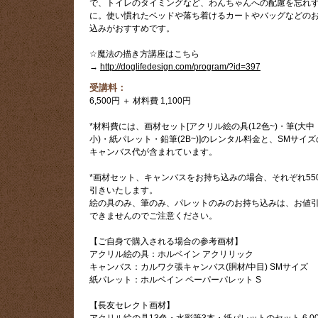
で、トイレのタイミングなど、わんちゃんへの配慮を忘れ
に。使い慣れたベッドや落ち着けるカートやバッグなどの
込みがおすすめです。
☆魔法の描き方講座はこちら
→
http://doglifedesign.com/program/?id=397
受講料：
6,500円 ＋ 材料費 1,100円
*材料費には、画材セット[アクリル絵の具(12色~)・筆(大中
小)・紙パレット・鉛筆(2B~)]のレンタル料金と、SMサイズ
キャンバス代が含まれています。
*画材セット、キャンバスをお持ち込みの場合、それぞれ55
引きいたします。
絵の具のみ、筆のみ、パレットのみのお持ち込みは、お値
できませんのでご注意ください。
【ご自身で購入される場合の参考画材】
アクリル絵の具：ホルベイン アクリリック
キャンバス：カルワク張キャンバス(胴材/中目) SMサイズ
紙パレット：ホルベイン ペーパーパレット S
【長友セレクト画材】
アクリル絵の具13色・水彩筆3本・紙パレットのセット 6,00