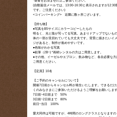
*昼食をお済ませの上ご参加ください。
(自動返信メールでは、13:00-16:30と表示されますが12:3
です。ご注意ください)
<コインパーキング> 近隣に数ヶ所ございます。
【持ち物】
●写真をB5サイズにカラーコピーしたもの
明るく、光と陰が写ってる写真。あまりドアップでないも
体の一部が見切れていても大丈夫です。背景に描きたいイ
ジがあると、制作が進めやすいです。
●色味がわかる写真
●鉛筆（2B~) *画材レンタルの方はご用意します。
●その他、イーゼルやエプロン、飲み物など、各自必要な方
ご用意ください。
【定員】10名
【ご予約のキャンセルについて】
開催7日前からキャンセル料が発生いたします。できるだけ
くのみなさまにご参加いただけるようご理解をお願いしま
7日前~4日前まで 50%
3日前~2日前まで 80%
前日~当日 100%
愛犬同伴は可能ですが、4時間のロングクラスとなりますの