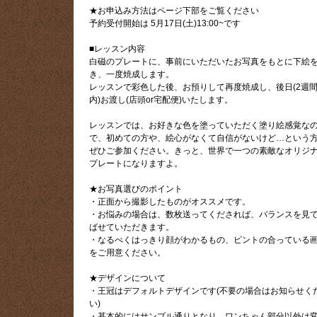
★お申込み方法はページ下部をご覧ください
予約受付開始は 5月17日(土)13:00~です
■レッスン内容
白磁のプレートに、事前にいただいたお写真をもとに下絵
き、一度焼成します。
レッスンで彩色した後、お預りして再度焼成し、後日(2週
内)お渡し(店頭or宅配便)いたします。
レッスンでは、お好きな色を塗っていただく塗り絵感覚な
で、初めての方や、絵心がなくて自信がないけど…という
ぜひご参加ください。きっと、世界で一つの素敵なオリジ
プレートになりますよ。
★お写真選びのポイント
・正面から撮影したものがオススメです。
・お悩みの場合は、数枚送ってくだされば、バランスを見
ばせていただきます。
・なるべくはっきり顔がわかるもの、ピントの合っている
をご用意ください。
★デザインについて
・王冠はデフォルトデザインです(不要の場合はお知らせく
い)
・基本的にはサンプル通りとなり、ワンちゃん部分以外は