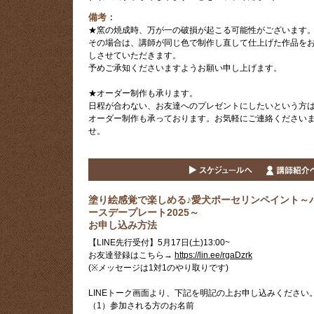
備考：
★窯の焼成時、万が一の破損が起こる可能性がございます
その場合は、講師が同じ色で制作し直して仕上げた作品を
しさせていただきます。
予めご承知くださいますようお願い申し上げます。
★オーダー制作も承ります。
日程が合わない、お友達へのプレゼントにしたいという方
オーダー制作も承っております。お気軽にご連絡ください
せ。
塗り絵感覚で楽しめる♪愛犬ポーセリンペイント ～
ースデープレート2025 ～
お申し込み方法
【LINE先行受付】5月17日(土)13:00~
お友達登録はこちら→
https://lin.ee/rgaDzrk
(※メッセージは1対1のやり取りです)
LINEトーク画面より、下記を明記の上お申し込みください
（1）参加される方のお名前