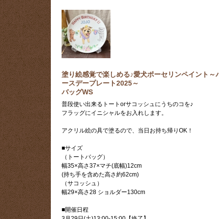
塗り絵感覚で楽しめる♪愛犬ポーセリンペイント ～
ースデープレート2025 ～
バッグWS
普段使い出来るトートorサコッシュにうちのコを♪
フラッグにイニシャルをお入れします。
アクリル絵の具で塗るので、当日お持ち帰りOK！
■サイズ
（トートバッグ）
幅35×高さ37×マチ(底幅)12cm
(持ち手を含めた高さ約62cm)
（サコッシュ）
幅29×高さ28 ショルダー130cm
■開催日程
3月29日(土)13:00-15:00【終了】