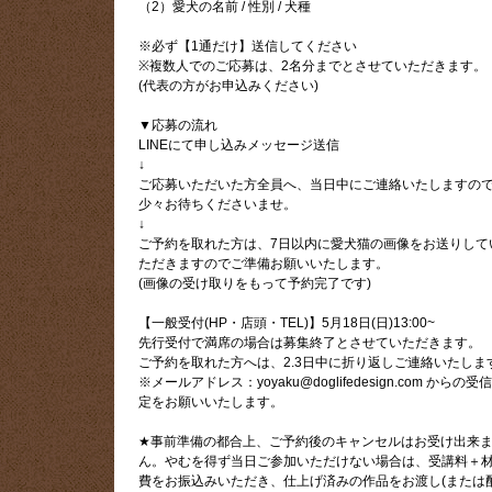
（2）愛犬の名前 / 性別 / 犬種
※必ず【1通だけ】送信してください
※複数人でのご応募は、2名分までとさせていただきます。
(代表の方がお申込みください)
▼応募の流れ
LINEにて申し込みメッセージ送信
↓
ご応募いただいた方全員へ、当日中にご連絡いたしますの
少々お待ちくださいませ。
↓
ご予約を取れた方は、7日以内に愛犬猫の画像をお送りして
ただきますのでご準備お願いいたします。
(画像の受け取りをもって予約完了です)
【一般受付(HP・店頭・TEL)】5月18日(日)13:00~
先行受付で満席の場合は募集終了とさせていただきます。
ご予約を取れた方へは、2.3日中に折り返しご連絡いたしま
※メールアドレス：yoyaku@doglifedesign.com からの受
定をお願いいたします。
★事前準備の都合上、ご予約後のキャンセルはお受け出来
ん。やむを得ず当日ご参加いただけない場合は、受講料＋
費をお振込みいただき、仕上げ済みの作品をお渡し(または