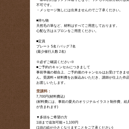
不可です。
・メッセージ無しには出来ませんのでご了承ください。
■持ち物
天然毛の筆など、材料はすべてご用意しております。
心配な方はエプロンをご用意ください。
■定員
プレート 5名 / バッグ 7名
(最少催行人数 2名)
※必ずご確認ください※
■ご予約のキャンセルにつきまして
事前準備の都合上、ご予約後のキャンセルはお受けできま
ん。受講料＋材料費をお振込みいただき、講師が仕上た作
お渡しいたします。
受講料：
7,700円(材料費込)
(材料費には、事前の愛犬のオリジナルイラスト制作費、絵
が含まれます)
▼多頭をご希望の方
1頭まで追加可能＋1,100円
(1頭の絵が小さくなりますことをご了承ください)