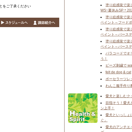
塗り絵感覚で楽
とをご了承ください
WS~夏休みSP＊20
塗り絵感覚で楽
ペイント ～フードボ
塗り絵感覚で楽
ペイント ～バースデ
塗り絵感覚で楽
ペイント ～バースデ
パラコードでオ
う！
ビーズ刺繍で wa
felt de dog & cat
ポーセラーツレ
わんこ服手作り
愛犬と楽しむク
目指そう！愛犬
ン上手！
愛犬といっしょ
ぐ」
愛犬のアンチエ