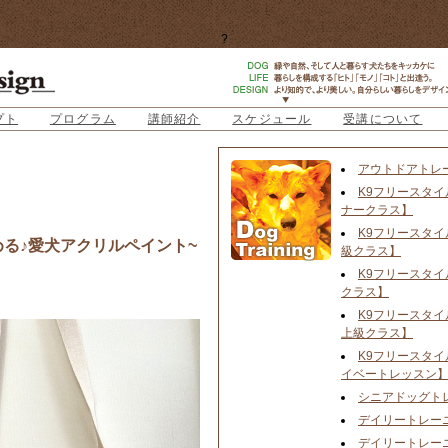
?
プト
プログラム
講師紹介
スケジュール
受講について
アウトドアトレ
K9フリースタイ
ナークラス】
K9フリースタイ
る♪愛犬アクリルペイント~
級クラス】
K9フリースタイ
クラス】
K9フリースタイ
上級クラス】
K9フリースタイ
イベートレッスン
シニアドッグト
デイリートレー
デイリートレー