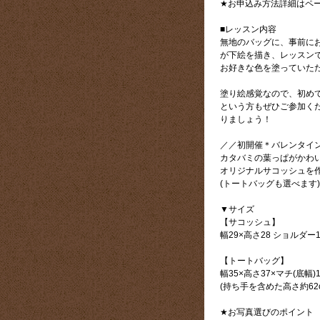
★お申込み方法詳細はペ
■レッスン内容
無地のバッグに、事前に
が下絵を描き、レッスン
お好きな色を塗っていた
塗り絵感覚なので、初め
という方もぜひご参加く
りましょう！
／／初開催＊バレンタイ
カタバミの葉っぱがかわ
オリジナルサコッシュを作
(トートバッグも選べます)
▼サイズ
【サコッシュ】
幅29×高さ28 ショルダー1
【トートバッグ】
幅35×高さ37×マチ(底幅)1
(持ち手を含めた高さ約62c
★お写真選びのポイント