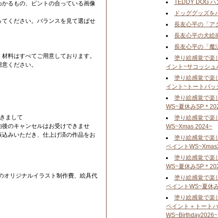
TEDDY DOG
わかるもの、ピントの合っている画像
ドッググッズを
ってください。バランスを見て選ばせ
長友心平の「ア
長友心平の犬絵
長友心平の「魔
、材料はすべてご用意しております。
塗り絵感覚で楽
用意ください。
イント~サコッシュ
塗り絵感覚で楽
イント~トートバッ
塗り絵感覚で楽
WS~夏休みSP＊20
つきまして
塗り絵感覚で楽
約後のキャンセルはお受けできませ
WS~Xmas 2024~
振込みいただき、仕上げ済の作品をお
塗り絵感覚で楽
ペイントWS~Xmas2
塗り絵感覚で楽
WS~夏休みSP＊20
犬のオリジナルイラスト制作費、絵具代
塗り絵感覚で楽
ペイントWS~夏休みS
塗り絵感覚で楽
ペイント＋トート
WS~Birthday2026~