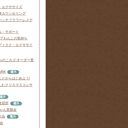
・エクササイズ
事カウンセリング
バッチフラワーレメデ
ル・サポート
ニアわんこの気持ち
ディスク・エクササイ
o. うちのこカゴ オーダー受
ARK
ことからはじめよう!
しむクリスマスコンサ
教習所
にゃん里親会
大会
渡会