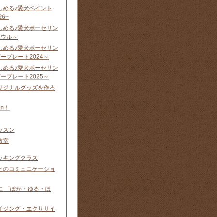
しめる♪愛犬ペイント
26~
しめる♪愛犬ポーセリン
ウル ～
しめる♪愛犬ポーセリン
ープレート2024 ～
しめる♪愛犬ポーセリン
ープレート2025 ～
リジナルグッズを作ろ
n！
ッスン
教室
ッキングクラス
とのコミュニケーショ
に 「ぽか・ゆる・ほ
イジング・エクササイ