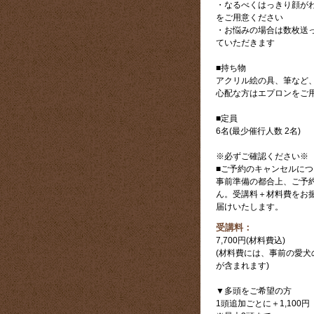
・なるべくはっきり顔が
をご用意ください
・お悩みの場合は数枚送
ていただきます
■持ち物
アクリル絵の具、筆など
心配な方はエプロンをご
■定員
6名(最少催行人数 2名)
※必ずご確認ください※
■ご予約のキャンセルに
事前準備の都合上、ご予
ん。受講料＋材料費をお
届けいたします。
受講料：
7,700円(材料費込)
(材料費には、事前の愛
が含まれます)
▼多頭をご希望の方
1頭追加ごとに＋1,100円