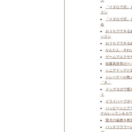
ズ
「イヌなで式」
スン
「イヌなで式」
会
おうちでできる
ッスン
おうちでできる
かんたん・きれ
ゲームでエクサ
佐藤真奈美のペ
シニアドッグと楽
トレーナーが教
「き」
ドッグヨガで愛
う
ドライハーブボ
ハッピーシニア
ナルレッスン＆カ
愛犬の歯磨き教
バッチフラワー