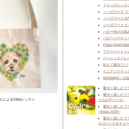
トリックレッス
ノーズワーク 
ノーズワーク入
ノーズワーク 
パピー向けお悩
パピーパーティ
Friday Night Wal
プライベートト
ベーシックトレ
吠えて困るワン!
ミニアジリティ
WANWAN！お
愛犬と楽しむフ
愛犬と楽しむフ
さんによる1dayレッスン
うちの子リース~
愛犬と楽しむフ
~Xmas 2025~
愛犬と楽しむフ
カゴバッグ＆チョー