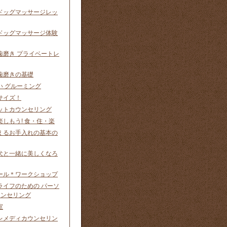
ドッグマッサージレッ
ドッグマッサージ体験
歯磨き プライベートレ
歯磨きの基礎
い グルーミング
サイズ！
ットカウンセリング
しもう! 食・住・楽
えるお手入れの基本の
犬と一緒に美しくなろ
ール＊ワークショップ
ライフのための パーソ
ウンセリング
室
レメディカウンセリン