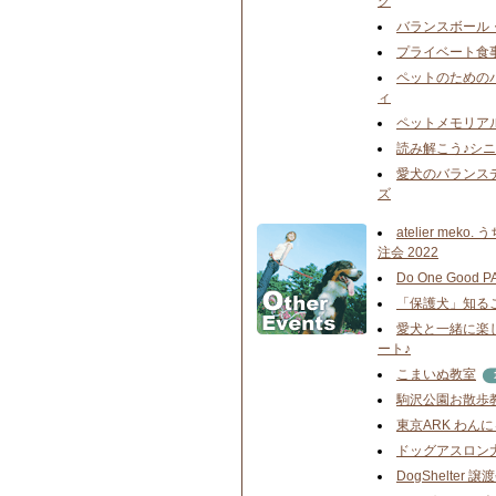
グ
バランスボール
プライベート食
ペットのための
ィ
ペットメモリア
読み解こう♪シ
愛犬のバランス
ズ
atelier mek
注会 2022
Do One Good P
「保護犬」知る
愛犬と一緒に楽
ート♪
こまいぬ教室
駒沢公園お散歩
東京ARK わん
ドッグアスロン
DogShelter 譲