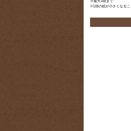
※最大3頭まで
※1頭の絵が小さくなるこ