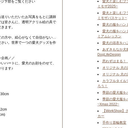
愛犬と楽しむフ
ージ下部をご覧ください
ミモザ2025~
愛犬と楽しむフ
お送りいただいたお写真をもとに講師
ミモザバスケット~
では皆さんに、透明アクリル絵の具で
愛犬の服をハン
だきます。
愛犬の服をハン
ミアムレッスン
ての方や、絵心がなくて自信がない…
ださい。世界で一つの愛犬グッズを作
愛犬の浴衣をハ
あずきもなか犬服
DogLifeDesign
ン企画／／
思わずはまる！
いいハートに、愛犬のお顔をのせて、
オリジナル 犬の
ります♪
オリジナル 犬の
カラフルタイル
ろう！
季節の愛犬服を
30cm
季節の愛犬服を
~Xmas 2022~
2cm
【WorkSho
m)
カー
手作り首輪教室