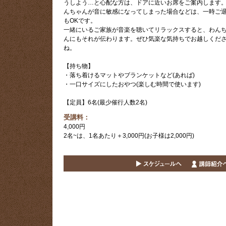
うしよう…と心配な方は、ドアに近いお席をご案内します
んちゃんが音に敏感になってしまった場合などは、一時ご
もOKです。
一緒にいるご家族が音楽を聴いてリラックスすると、わん
んにもそれが伝わります。ぜひ気楽な気持ちでお越しくだ
ね。
【持ち物】
・落ち着けるマットやブランケットなど(あれば)
・一口サイズにしたおやつ(楽しむ時間で使います)
【定員】6名(最少催行人数2名)
受講料：
4,000円
2名~は、1名あたり＋3,000円(お子様は2,000円)