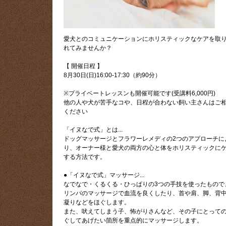
愛犬とのコミュニケーションにホリスティックなケアを取
れてみませんか？
【 開催日程 】
8月30日(日)16:00-17:30（約90分）
※プライベートレッスンも開催可能です(受講料6,000円)
他の人や犬が苦手なコや、日程が合わない飼い主さんはご
ください
「イヌなで式」とは...
ドッグマッサージとフラワーレメディの2つのアプローチに
り、オーナー様と愛犬の両方の心と体をホリスティックに
する方法です。
●「イヌなで式」マッサージ...
なでなで・くるくる・ひっぱりの3つの手技を使ったもので
リンパのマッサージで血流を良くしたり、首や肩、脚、背
凝りなどをほぐします。
また、吠えてしまう子、怖がりさんなど、その子にとって
ぐしてあげたい箇所を重点的にマッサージします。