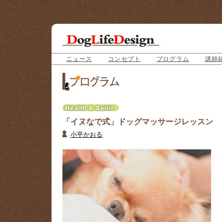
ニュース
コンセプト
プログラム
講師
「イヌなで式」ドッグマッサージレッスン
小平かおる