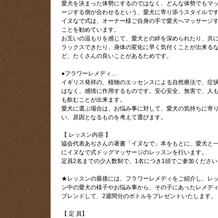
愛犬を決まった体勢にするのではなく、どんな体勢でもマ
ージする側が合わせるという、愛犬に寄り添うスタイルで
イヌなで式は、オーナー様ご自身の手で愛犬へマッサージ
ことを勧めています。
お互いの温もりを感じて、愛犬との絆を深められたり、共
ラックスできたり、身体の変化に早く気付くことが出来る
ど、たくさんの良いことがあるためです。
●フラワーレメディ...
イギリス発祥の、植物のエッセンスによる自然療法で、症
はなく、感情に作用するものです。安心安全、無害で、人
も飲むことが出来ます。
愛犬に選ぶ場合は、お悩み事に対して、愛犬の気持ちに寄
い、原因となるものを考えて選びます。
【 レッスン内容 】
協会代表あぢさんの著書「イヌなで」本をもとに、愛犬と
にイヌなで式ドッグマッサージのレッスンを行います。
定員2名までの少人数制で、1名につき1頭でご参加ください
★レッスンの最後には、フラワーレメディをご紹介し、レ
ン中の愛犬の様子やお悩み事から、その子にあったレメデ
ブレンドして、2週間分のボトルをプレゼントいたします。
【 定 員】