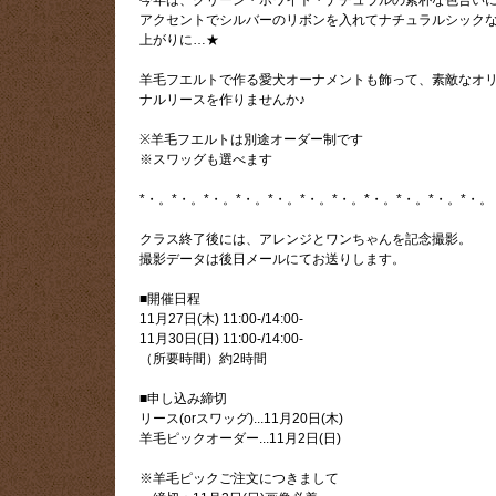
アクセントでシルバーのリボンを入れてナチュラルシック
上がりに…★
羊毛フエルトで作る愛犬オーナメントも飾って、素敵なオ
ナルリースを作りませんか♪
※羊毛フエルトは別途オーダー制です
※スワッグも選べます
*・。*・。*・。*・。*・。*・。*・。*・。*・。*・。*・。
クラス終了後には、アレンジとワンちゃんを記念撮影。
撮影データは後日メールにてお送りします。
■開催日程
11月27日(木) 11:00-/14:00-
11月30日(日) 11:00-/14:00-
（所要時間）約2時間
■申し込み締切
リース(orスワッグ)...11月20日(木)
羊毛ピックオーダー...11月2日(日)
※羊毛ピックご注文につきまして