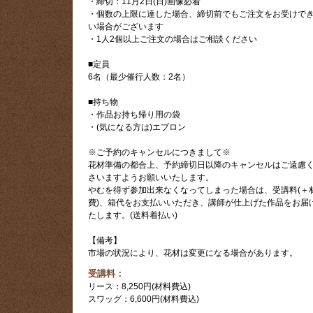
・締切：11月2日(日)画像必着
・個数の上限に達した場合、締切前でもご注文をお受けで
い場合がございます
・1人2個以上ご注文の場合はご相談ください
■定員
6名（最少催行人数：2名）
■持ち物
・作品お持ち帰り用の袋
・(気になる方は)エプロン
※ご予約のキャンセルにつきまして※
花材準備の都合上、予約締切日以降のキャンセルはご遠慮
さいますようお願いいたします。
やむを得ず参加出来なくなってしまった場合は、受講料(＋
費)、箱代をお支払いいただき、講師が仕上げた作品をお届
たします。(送料着払い)
【備考】
市場の状況により、花材は変更になる場合があります。
受講料：
リース：8,250円(材料費込)
スワッグ：6,600円(材料費込)