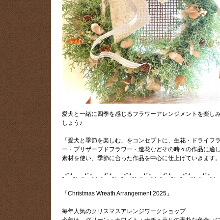
愛犬と一緒に四季を感じるフラワーアレンジメントを楽し
しょう♪
「愛犬と季節を楽しむ」をコンセプトに、生花・ドライフ
ー・プリザーブドフラワー・造花などその時々の作品に適
素材を使い、季節に合った作品を中心に仕上げていきます
｡*ﾟ*｡，｡*ﾟ*｡，｡*ﾟ*｡，｡*ﾟ*｡，｡*ﾟ*｡，｡*ﾟ*｡，｡*ﾟ*｡，｡*ﾟ*｡，
「Christmas Wreath Arrangement 2025」
毎年人気のクリスマスアレンジワークショップ
今年は、グリーン・ホワイト・ナチュラルの素朴な色合い