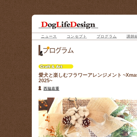
ニュース
コンセプト
プログラム
講師
愛犬と楽しむフラワーアレンジメント ~Xma
2025~
西脇嘉重