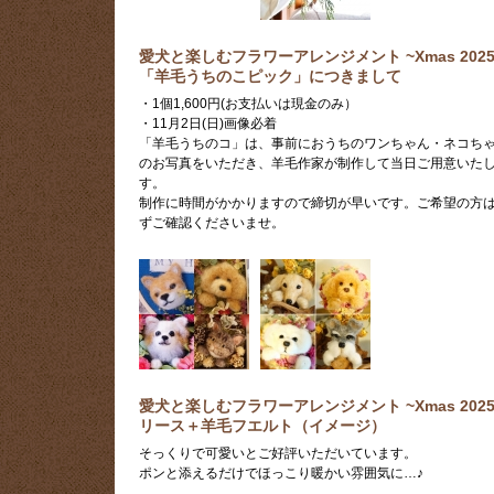
愛犬と楽しむフラワーアレンジメント ~Xmas 2025
「羊毛うちのこピック」につきまして
・1個1,600円(お支払いは現金のみ）
・11月2日(日)画像必着
「羊毛うちのコ」は、事前におうちのワンちゃん・ネコち
のお写真をいただき、羊毛作家が制作して当日ご用意いた
す。
制作に時間がかかりますので締切が早いです。ご希望の方
ずご確認くださいませ。
愛犬と楽しむフラワーアレンジメント ~Xmas 2025
リース＋羊毛フエルト（イメージ）
そっくりで可愛いとご好評いただいています。
ポンと添えるだけでほっこり暖かい雰囲気に…♪