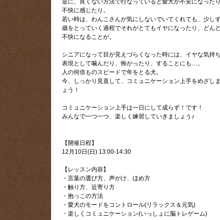
逆に、良くない方法で行なっていると愛犬が不安になった
不快に感じたり。
若い時は、わんこさんが気にしないでいてくれても、少し
歳をとっていく過程でそれがとてもイヤになったり、どん
不快になることが。
シニアになって目が見えづらくなった時には、イヤな気持
表現として噛んだり、怖がったり、することにも…。
人の何倍ものスピードで年をとる犬。
今、しっかり見直して、コミュニケーション上手をめざし
ょう！
コミュニケーション上手は一日にして成らず！です！
みんなで一つ一つ、楽しく練習していきましょう♪
【開催日程】
12月10日(日) 13:00-14:30
【レッスン内容】
・言葉の選び方、声がけ、ほめ方
・触り方、近寄り方
・抱っこの方法
・愛犬のモードをコントロール(リラックス＆元気)
・楽しくコミュニケーション(いっしょに脳トレゲーム)